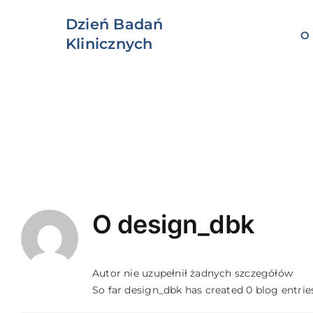
Przejdź
Dzień Badań
do
O 
zawartości
Klinicznych
O
design_dbk
Autor nie uzupełnił żadnych szczegółów
So far design_dbk has created 0 blog entrie