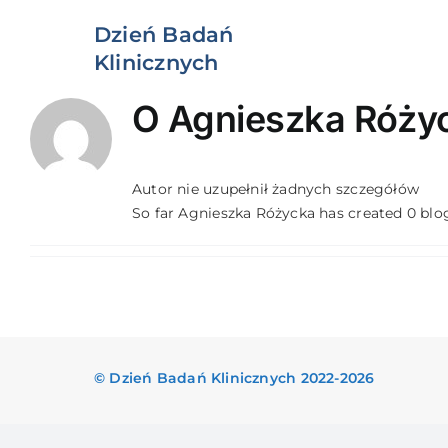
Przejdź
Dzień Badań
do
zawartości
Klinicznych
O
Agnieszka Róży
Autor nie uzupełnił żadnych szczegółów
So far Agnieszka Różycka has created 0 blog
© Dzień Badań Klinicznych 2022-2026